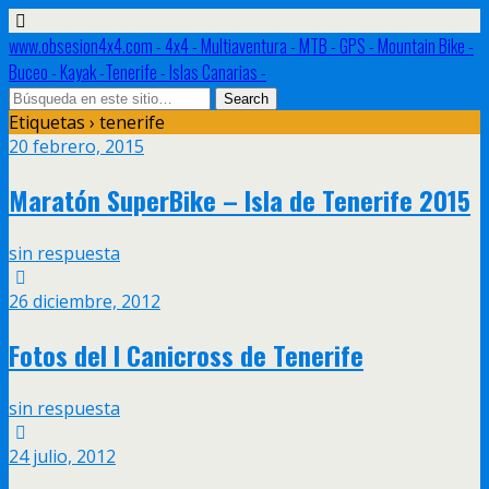
www.obsesion4x4.com - 4x4 - Multiaventura - MTB - GPS - Mountain Bike -
Buceo - Kayak -Tenerife - Islas Canarias -
Etiquetas › tenerife
20 febrero, 2015
Maratón SuperBike – Isla de Tenerife 2015
sin respuesta
26 diciembre, 2012
Fotos deI I Canicross de Tenerife
sin respuesta
24 julio, 2012