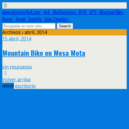
www.obsesion4x4.com - 4x4 - Multiaventura - MTB - GPS - Mountain Bike -
Buceo - Kayak -Tenerife - Islas Canarias -
Archivos › abril, 2014
15 abril, 2014
Mountain Bike en Mesa Mota
sin respuesta
Volver arriba
móvil
escritorio