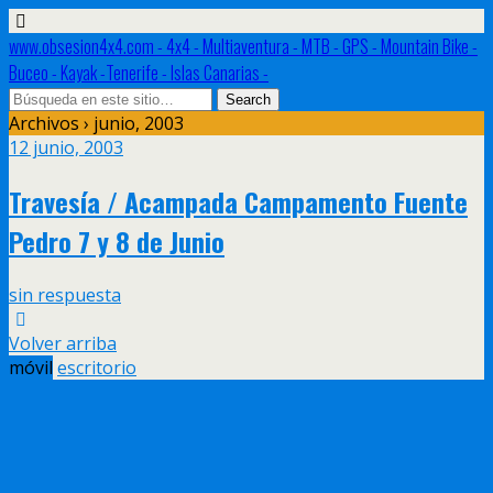
www.obsesion4x4.com - 4x4 - Multiaventura - MTB - GPS - Mountain Bike -
Buceo - Kayak -Tenerife - Islas Canarias -
Archivos › junio, 2003
12 junio, 2003
Travesía / Acampada Campamento Fuente
Pedro 7 y 8 de Junio
sin respuesta
Volver arriba
móvil
escritorio