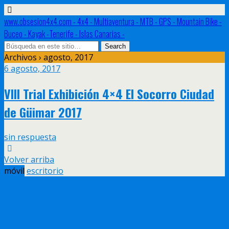
www.obsesion4x4.com - 4x4 - Multiaventura - MTB - GPS - Mountain Bike -
Buceo - Kayak -Tenerife - Islas Canarias -
Archivos › agosto, 2017
6 agosto, 2017
VIII Trial Exhibición 4×4 El Socorro Ciudad
de Güimar 2017
sin respuesta
Volver arriba
móvil
escritorio