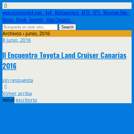
www.obsesion4x4.com - 4x4 - Multiaventura - MTB - GPS - Mountain Bike -
Buceo - Kayak -Tenerife - Islas Canarias -
Archivos › junio, 2016
8 junio, 2016
II Encuentro Toyota Land Cruiser Canarias
2016
sin respuesta
Volver arriba
móvil
escritorio