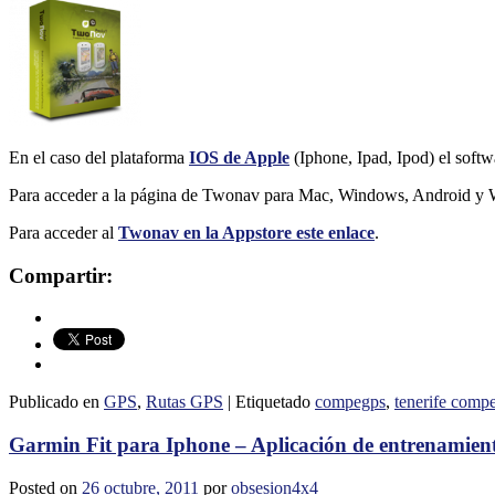
En el caso del plataforma
IOS de Apple
(Iphone, Ipad, Ipod) el softwa
Para acceder a la página de Twonav para Mac, Windows, Android 
Para acceder al
Twonav en la Appstore este enlace
.
Compartir:
Publicado en
GPS
,
Rutas GPS
|
Etiquetado
compegps
,
tenerife comp
Garmin Fit para Iphone – Aplicación de entrenamie
Posted on
26 octubre, 2011
por
obsesion4x4