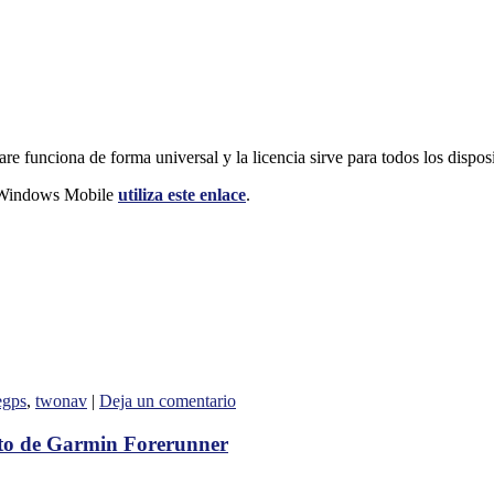
re funciona de forma universal y la licencia sirve para todos los dispos
y Windows Mobile
utiliza este enlace
.
egps
,
twonav
|
Deja un comentario
nto de Garmin Forerunner