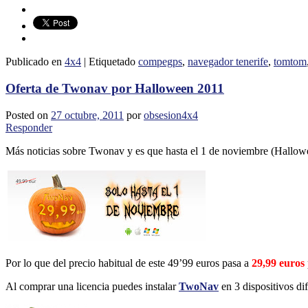
Publicado en
4x4
|
Etiquetado
compegps
,
navegador tenerife
,
tomtom
Oferta de Twonav por Halloween 2011
Posted on
27 octubre, 2011
por
obsesion4x4
Responder
Más noticias sobre Twonav y es que hasta el 1 de noviembre (Hall
Por lo que del precio habitual de este 49’99 euros pasa a
29,99 euros
Al comprar una licencia puedes instalar
TwoNav
en 3 dispositivos d