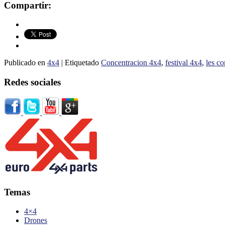
Compartir:
Publicado en
4x4
|
Etiquetado
Concentracion 4x4
,
festival 4x4
,
les c
Redes sociales
Temas
4×4
Drones