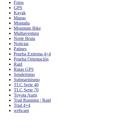
Fotos
GPS
Kayak
Mapas
Montaña
Mountain Bike
Multiaventura
Norte Bruta
Noticias
Patines
Prueba Extrema 4×4
Prueba Orientación
Raid
Rutas GPS
Senderismo
Submarinismo
TLC Serie 40
TLC Serie 70
Toyota Auris
Trail Running / Raid
Trial 4×4
webcam