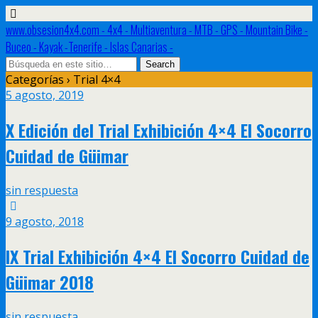
www.obsesion4x4.com - 4x4 - Multiaventura - MTB - GPS - Mountain Bike -
Buceo - Kayak -Tenerife - Islas Canarias -
Categorías ›
Trial 4×4
5 agosto, 2019
X Edición del Trial Exhibición 4×4 El Socorro
Cuidad de Güimar
sin respuesta
9 agosto, 2018
IX Trial Exhibición 4×4 El Socorro Cuidad de
Güimar 2018
sin respuesta