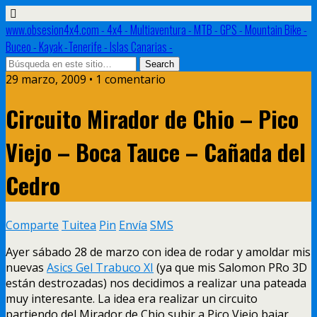
www.obsesion4x4.com - 4x4 - Multiaventura - MTB - GPS - Mountain Bike -
Buceo - Kayak -Tenerife - Islas Canarias -
29 marzo, 2009 • 1 comentario
Circuito Mirador de Chio – Pico
Viejo – Boca Tauce – Cañada del
Cedro
Comparte
Tuitea
Pin
Envía
SMS
Ayer sábado 28 de marzo con idea de rodar y amoldar mis
nuevas
Asics Gel Trabuco XI
(ya que mis Salomon PRo 3D
están destrozadas) nos decidimos a realizar una pateada
muy interesante. La idea era realizar un circuito
partiendo del Mirador de Chio subir a Pico Viejo bajar