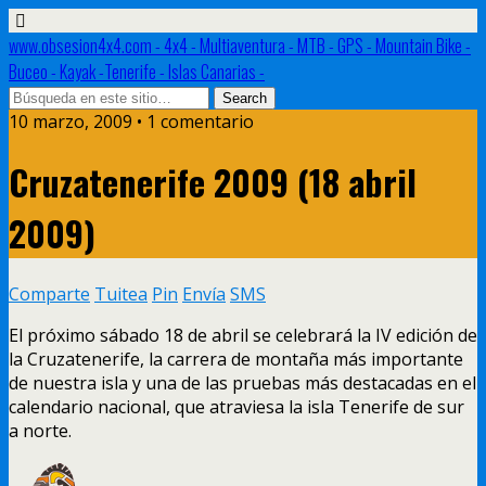
www.obsesion4x4.com - 4x4 - Multiaventura - MTB - GPS - Mountain Bike -
Buceo - Kayak -Tenerife - Islas Canarias -
10 marzo, 2009 • 1 comentario
Cruzatenerife 2009 (18 abril
2009)
Comparte
Tuitea
Pin
Envía
SMS
El próximo sábado 18 de abril se celebrará la IV edición de
la Cruzatenerife, la carrera de montaña más importante
de nuestra isla y una de las pruebas más destacadas en el
calendario nacional, que atraviesa la isla Tenerife de sur
a norte.